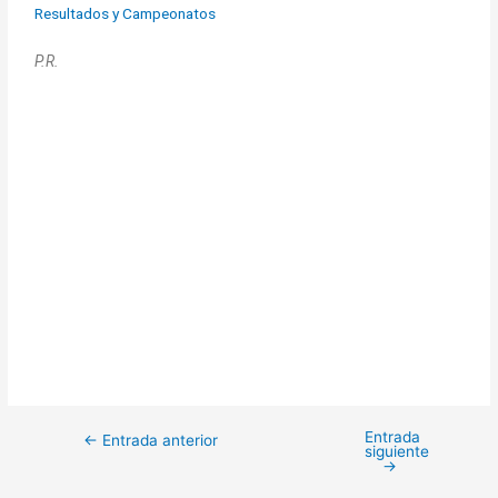
Resultados y Campeonatos
P.R.
Entrada
←
Entrada anterior
siguiente
→