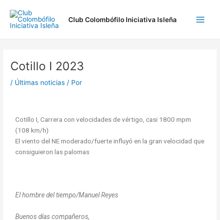
Ir
Navegación
Main
al
de
Club Colombófilo Iniciativa Isleña
Men
contenido
entradas
Cotillo I 2023
/
Últimas noticias
/ Por
Cotillo I, Carrera con velocidades de vértigo, casi 1800 mpm
(108 km/h)
El viento del NE moderado/fuerte influyó en la gran velocidad que
consiguieron las palomas
El hombre del tiempo/Manuel Reyes
Buenos días compañeros,