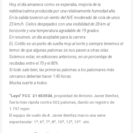
Hoy, el día amanece como se esperaba, mejoría de la
neblina/calima producida por una relativamente humedad alta.
En la salida tuvieron un viento del N/E moderado de cola de unos
23 km/h. Cielos despejados con una visibilidad de 28 km al
horizonte y una temperatura agradable de 19 grados.
En resumen, un día aceptable para la carrera
EL Cotillo es un punto de suelta muy al norte y siempre tenemos el
temor de que algunas palomas se nos pasen a otras islas.
Solemos estar, en ediciones anteriores, en un porcentaje de
recibidas entre el 70 y el 80%
Si todo sale bien, las primeras palomas a los palomares más
cercanos deberían hacer 1:45 horas.
Mucha suerte a todos.
“Layo” FCC 21 653504
, propiedad de Antonio Javier Benítez,
fue la más rápida contra 502 palomas, dando un registro de
1.797 mpm.
El equipo de vuelo de A. Javier Benítez marco una serie
espectacular: 1º, 6º, 7º, 8º, 10º, 12º, 13º…etc.