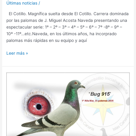
Últimas noticias
/
El Cotillo. Magnífica suelta desde El Cotillo. Carrera dominada
por las palomas de J. Miguel Acosta Naveda presentando una
espectacular serie: 1º – 2º – 3º – 4º – 5º – 6º – 7º -8º – 9º –
10º -11º…etc.Naveda, en los últimos años, ha incorprado
palomas más rápidas en su equipo y aquí
Leer más »
Alta
Mar
I
y
II
2026