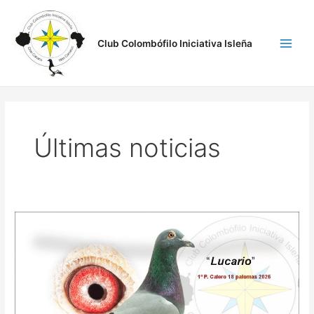
Ir
Paginación
Main
al
de
Men
contenido
entradas
Club Colombófilo Iniciativa Isleña
Últimas noticias
Pto
Calero
Insular
Pichones
2026