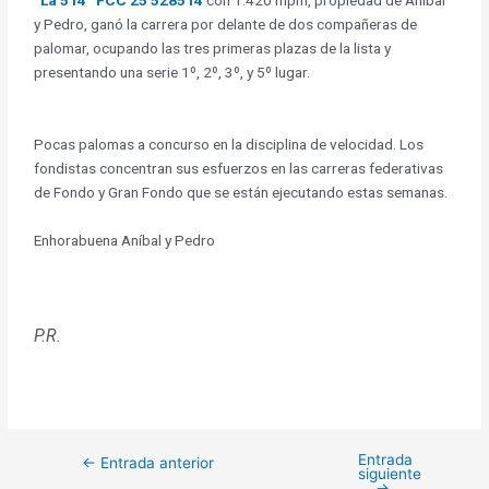
“La 514” FCC 25 528514
con 1.420 mpm, propiedad de Aníbal
y Pedro, ganó la carrera por delante de dos compañeras de
palomar, ocupando las tres primeras plazas de la lista y
presentando una serie 1º, 2º, 3º, y 5º lugar.
Pocas palomas a concurso en la disciplina de velocidad. Los
fondistas concentran sus esfuerzos en las carreras federativas
de Fondo y Gran Fondo que se están ejecutando estas semanas.
Enhorabuena Aníbal y Pedro
P.R.
Entrada
←
Entrada anterior
siguiente
→