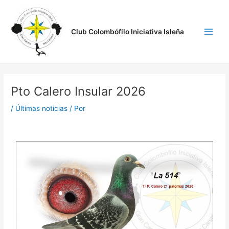
Ir
Navegación
Main
al
de
Men
contenido
entradas
Club Colombófilo Iniciativa Isleña
Pto Calero Insular 2026
/
Últimas noticias
/ Por