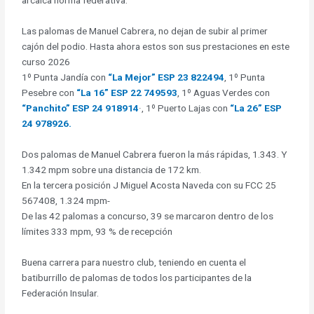
arcaica norma federativa.
Las palomas de Manuel Cabrera, no dejan de subir al primer
cajón del podio. Hasta ahora estos son sus prestaciones en este
curso 2026
1º Punta Jandía con
“La Mejor” ESP 23 822494
, 1º Punta
Pesebre con
“La 16” ESP 22 749593
, 1º Aguas Verdes con
“Panchito” ESP 24 918914
·, 1º Puerto Lajas con
“La 26” ESP
24 978926.
Dos palomas de Manuel Cabrera fueron la más rápidas, 1.343. Y
1.342 mpm sobre una distancia de 172 km.
En la tercera posición J Miguel Acosta Naveda con su FCC 25
567408, 1.324 mpm-
De las 42 palomas a concurso, 39 se marcaron dentro de los
límites 333 mpm, 93 % de recepción
Buena carrera para nuestro club, teniendo en cuenta el
batiburrillo de palomas de todos los participantes de la
Federación Insular.