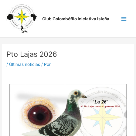
Ir
Navegación
Main
al
de
Men
contenido
entradas
Club Colombófilo Iniciativa Isleña
Pto Lajas 2026
/
Últimas noticias
/ Por