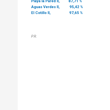
Playa la Pared II, 87,71 %
Aguas Verdes II, 95,42 %
El Cotillo II, 97,65 %
P.R.