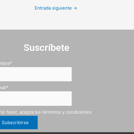
Entrada siguiente
→
Suscríbete
mbre*
ail*
or favor, acepta los términos y condiciones