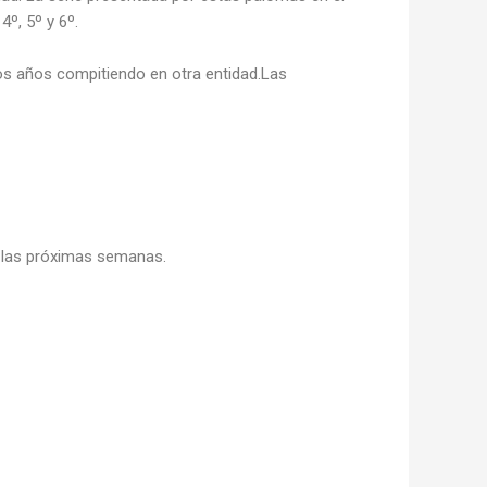
4º, 5º y 6º.
os años compitiendo en otra entidad.Las
n las próximas semanas.