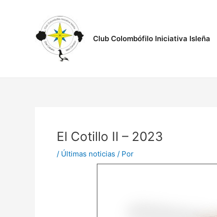
Ir
Navegación
al
de
contenido
entradas
Club Colombófilo Iniciativa Isleña
El Cotillo II – 2023
/
Últimas noticias
/ Por