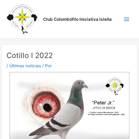
Ir
Navegación
Main
al
de
Men
contenido
entradas
Club Colombófilo Iniciativa Isleña
Cotillo I 2022
/
Últimas noticias
/ Por