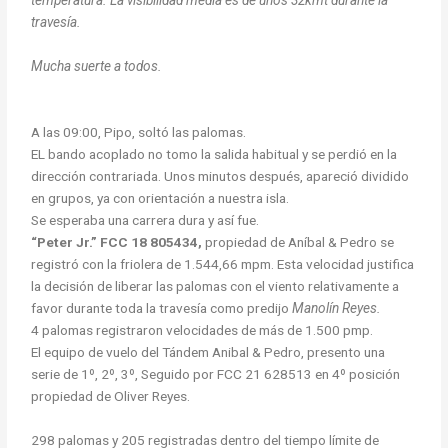
temperatura. La visibilidad media es de unos 32kmt durante la
travesía.
Mucha suerte a todos.
A las 09:00, Pipo, soltó las palomas.
EL bando acoplado no tomo la salida habitual y se perdió en la
dirección contrariada. Unos minutos después, apareció dividido
en grupos, ya con orientación a nuestra isla.
Se esperaba una carrera dura y así fue.
“Peter Jr.” FCC 18 805434,
propiedad de Aníbal & Pedro se
registró con la friolera de 1.544,66 mpm. Esta velocidad justifica
la decisión de liberar las palomas con el viento relativamente a
favor durante toda la travesía como predijo
Manolín Reyes.
4 palomas registraron velocidades de más de 1.500 pmp.
El equipo de vuelo del Tándem Anibal & Pedro, presento una
serie de 1º, 2º, 3º, Seguido por FCC 21 628513 en 4º posición
propiedad de Oliver Reyes.
298 palomas y 205 registradas dentro del tiempo límite de