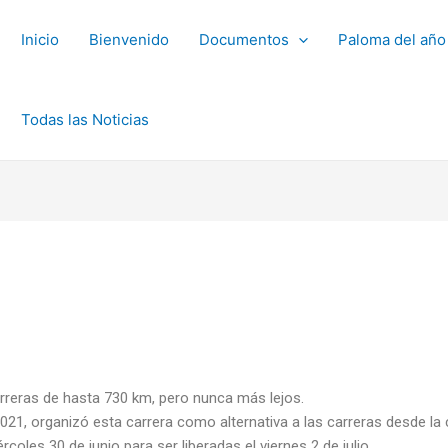
Inicio
Bienvenido
Documentos
Paloma del año
Todas las Noticias
rreras de hasta 730 km, pero nunca más lejos.
021, organizó esta carrera como alternativa a las carreras desde la 
oles 30 de junio para ser liberadas el viernes 2 de julio.