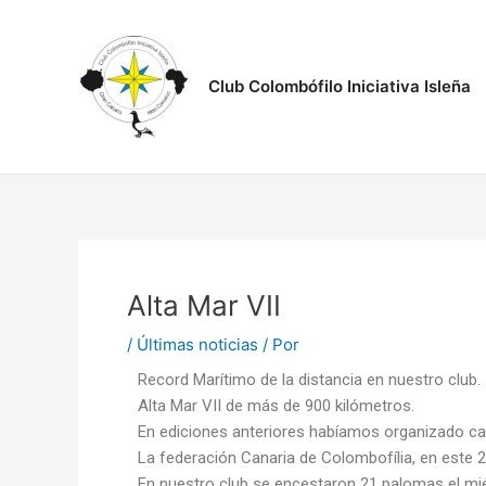
Ir
Navegación
al
de
contenido
entradas
Club Colombófilo Iniciativa Isleña
Alta Mar VII
/
Últimas noticias
/ Por
Record Marítimo de la distancia en nuestro club.
Alta Mar VII de más de 900 kilómetros.
En ediciones anteriores habíamos organizado ca
La federación Canaria de Colombofília, en este 2
En nuestro club se encestaron 21 palomas el miérc