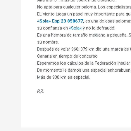
Alta Mar 6º, más de 900 km de distancia.
No apta para cualquier paloma. Los especialistas
EL viento juega un papel muy importante para que
«Sola» Esp 23 858677
,
es una de esas palomas 
su confianza en
«Sola»
y no lo defraudó.
Es una hembra de tamaño mediano a pequeña. Su p
su nombre.
Después de volar 960, 379 km dio una marca de 8
Canaria en tiempo de concurso.
Esperamos los cálculos de la Federación Insul
De momento le damos una especial enhorabuen
Más de 900 km es especial.
P.R.