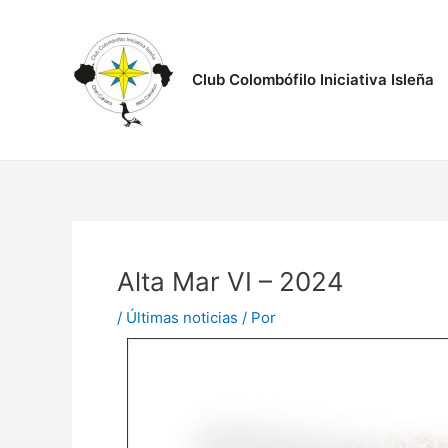
Ir
Navegación
al
de
contenido
entradas
Club Colombófilo Iniciativa Isleña
Alta Mar VI – 2024
/
Últimas noticias
/ Por