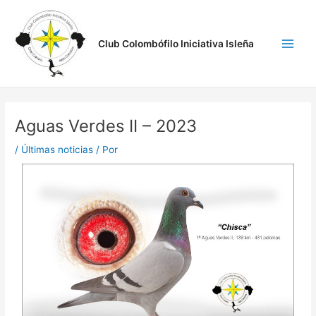
Ir
Navegación
Main
al
de
Men
contenido
entradas
Club Colombófilo Iniciativa Isleña
Aguas Verdes II – 2023
/
Últimas noticias
/ Por