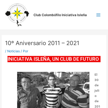
Ir
Navegación
Main
al
de
Men
contenido
entradas
Club Colombófilo Iniciativa Isleña
10º Aniversario 2011 – 2021
/
Noticias
/ Por
INICIATIVA ISLEÑA, UN CLUB DE FUTURO
El
30
de
juli
o
de
201