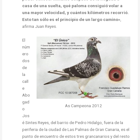
casa de una suelta, qué paloma consiguió volar a
una mayor velocidad, y cuántos kilómetros recorrió.
Esto tan sólo es el principio de un largo camino»
,
afirma Juan Reyes.
El
núm
ero
dos
de
la
call
e
Abo
gad
As Campeona 2012
o
Jos
é Sintes Reyes, del barrio de Pedro Hidalgo, fuera de la
periferia de la ciudad de Las Palmas de Gran Canaria, es el
punto de encuentro de estos tres grancanarios y del resto